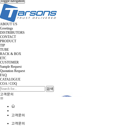
Toggle navigation
ABOUT US
Greetings
DISTRIBUTORS
CONTACT
PRODUCT
TIP
TUBE
RACK & BOX
ETC
CUSTOMER
Sample Request
Quotation Request
FAQ
CATALOGUE
COA / COQ
검색
고객문의
고객문의
고객문의