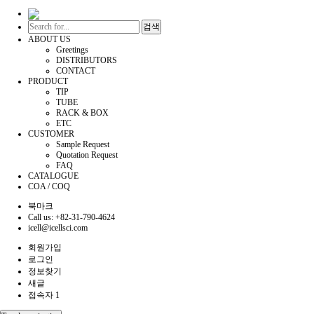
검색
ABOUT US
Greetings
DISTRIBUTORS
CONTACT
PRODUCT
TIP
TUBE
RACK & BOX
ETC
CUSTOMER
Sample Request
Quotation Request
FAQ
CATALOGUE
COA / COQ
북마크
Call us: +82-31-790-4624
icell@icellsci.com
회원가입
로그인
정보찾기
새글
접속자 1